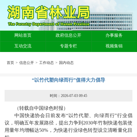
网站首页
政府信息公开
办事服务
互动交流
专题专栏
视频集锦
首页
>
信息公开
>
工作动态
>
国内动态
“以竹代塑向绿而行”值得大力倡导
时间：2026-07-03 09:45
（转载自中国绿色时报）
中国快递协会日前发布“以竹代塑、向绿而行”行业倡
议，明确五年发展路径，提出力争到2030年竹制快递包装使
用量年均增幅达50%，为快递行业绿色转型设立清晰量化目