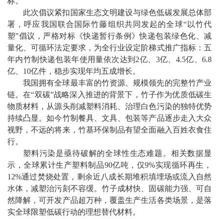
标。
此次倡议紧扣国家生态文明建设与绿色低碳发展总体部
署，呼应我国联合国际竹藤组织共同发起的全球“以竹代
塑”倡议，严格对标《快递暂行条例》快递包装绿色化、减
量化、可循环法定要求，为全行业设定阶梯式推广指标：五
年内竹制快递包装年使用量依次达到2亿、3亿、4.5亿、6.8
亿、10亿件，稳步实现年均五成增长。
我国拥有全球最丰富的竹资源、规模领先的完整竹产业
链。在“双碳”战略深入推进的背景下，竹子作为优质低碳生
物质材料，从源头削减塑料消耗、治理白色污染的独特优势
持续凸显。如今竹制餐具、文具、包装等产品逐步走入大众
视野，不远的将来，竹基环保制品有望全面融入百姓衣食住
行。
塑料污染是亟待破解的全球性生态难题。相关数据显
示，全球累计生产塑料制品90亿吨，仅9%实现循环再生，
12%通过焚烧处置，剩余近八成长期堆积填埋场或流入自然
水体，减塑治污刻不容缓。竹子成材快、固碳能力强、可自
然降解，可开发产品超万种，覆盖生产生活各类场景，是落
实全球限塑低碳行动的理想替代材料。