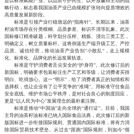
是以标准赋能产业、以品质守护民生、以开放赢得主动的战
略行动，标志着我国油茶产业已由规模扩张转向提质增效的
高质量发展新阶段。
标准是引领产业行稳致远的“指南针”。长期以来，油茶
籽油市场存在分类模糊、品质参差、标识不清等乱象。此次
国标修订精准破题，科学划分压榨、精炼、浸出三类工艺，
明确定义，树立质量标杆。这将倒逼生产端升级工艺、严控
品质、诚信经营，推动油茶产业告别“小散乱”，走上规模
化、标准化、品牌化的长远发展轨道。
标准是守护消费者舌尖安全的“护身符”。此次修订后的
新国标，明确要求包装标注生产工艺和等级，让消费者买得
明白、吃得放心。这一“明示”，给了消费者真正的知情权和
选择权，也让企业有了公平竞争的“准绳”。用标准守住食品
安全底线、维护市场公平秩序，是对社会良心的制度回应，
更是“以人民为中心”发展理念的最朴素注脚。
标准是推动“中国油”走向全球的“通行证”。目前，我国
主导的油茶籽油标准已纳入国际食品法典，此次修订后的新
版国标进一步衔接国际规则、贯通国内国际标准，将有力消
除国际贸易技术壁垒。从过去“跟跑”国际规则，到如今“领