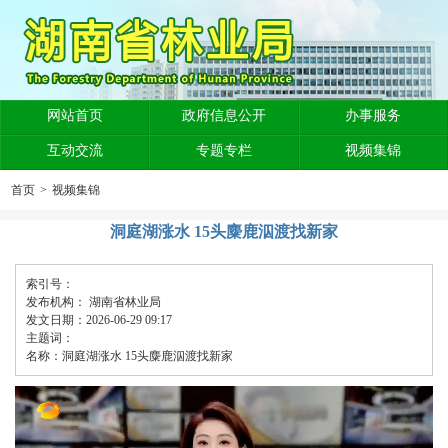
网站首页
政府信息公开
办事服务
互动交流
专题专栏
视频集锦
首页
>
视频集锦
洞庭湖涨水 15头麋鹿泅渡找新家
索引号：
发布机构：
湖南省林业局
发文日期：2026-06-29 09:17
主题词：
名称：洞庭湖涨水 15头麋鹿泅渡找新家